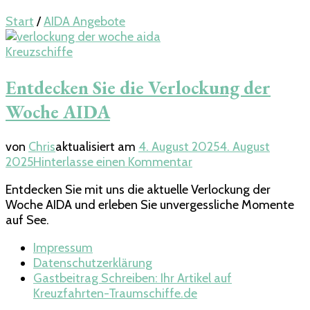
Start
/
AIDA Angebote
Kreuzschiffe
Entdecken Sie die Verlockung der
Woche AIDA
von
Chris
aktualisiert am
4. August 2025
4. August
zu
2025
Hinterlasse einen Kommentar
Entdecken
Entdecken Sie mit uns die aktuelle Verlockung der
Sie
Woche AIDA und erleben Sie unvergessliche Momente
die
auf See.
Verlockung
der
Impressum
Woche
Datenschutzerklärung
AIDA
Gastbeitrag Schreiben: Ihr Artikel auf
Kreuzfahrten-Traumschiffe.de