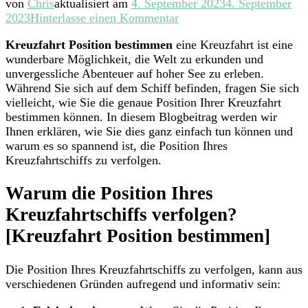
von
Chris
aktualisiert am
4. September 2023
4. September
zu
2023
Hinterlasse einen Kommentar
Die
Kreuzfahrt Position bestimmen
eine Kreuzfahrt ist eine
Magie
wunderbare Möglichkeit, die Welt zu erkunden und
der
unvergessliche Abenteuer auf hoher See zu erleben.
Meere
Während Sie sich auf dem Schiff befinden, fragen Sie sich
erleben:
vielleicht, wie Sie die genaue Position Ihrer Kreuzfahrt
Wie
bestimmen können. In diesem Blogbeitrag werden wir
Sie
Ihnen erklären, wie Sie dies ganz einfach tun können und
die
warum es so spannend ist, die Position Ihres
Position
Kreuzfahrtschiffs zu verfolgen.
Ihrer
Kreuzfahrt
Warum die Position Ihres
bestimmen
können
Kreuzfahrtschiffs verfolgen?
[Kreuzfahrt Position bestimmen]
Die Position Ihres Kreuzfahrtschiffs zu verfolgen, kann aus
verschiedenen Gründen aufregend und informativ sein: