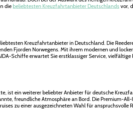
Kreuzfahrtanbieter
en die
beliebtesten Kreuzfahrtanbieter Deutschlands
vor, 
Deutschlands:
Eine
Reise
zu
unvergesslichen
Abenteuern
eliebtesten Kreuzfahrtanbieter in Deutschland. Die Reedere
nden Fjorden Norwegens. Mit ihrem modernen und lockeren
IDA-Schiffe erwartet Sie erstklassiger Service, vielfältige
tte, ist ein weiterer beliebter Anbieter für deutsche Kreuz
annte, freundliche Atmosphäre an Bord. Die Premium-All-
uises zu einer ausgezeichneten Wahl für anspruchsvolle 