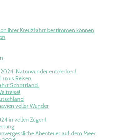
tion Ihrer Kreuzfahrt bestimmen können
ion
an
p 2024: Naturwunder entdecken!
 Luxus Reisen
ahrt Schottland.
eltreise!
eutschland
navien voller Wunder
24 in vollen Zügen!
ertung
ür unvergessliche Abenteuer auf dem Meer