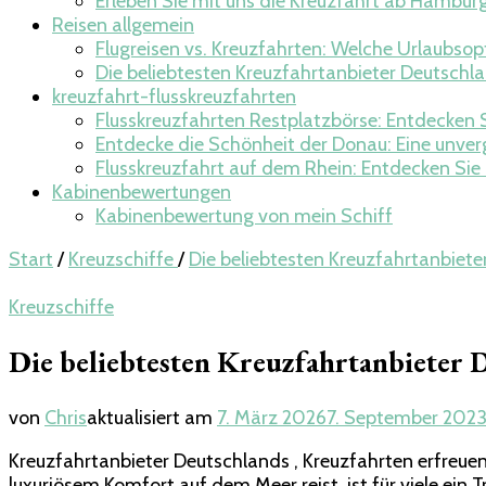
Erleben Sie mit uns die Kreuzfahrt ab Hambur
Reisen allgemein
Flugreisen vs. Kreuzfahrten: Welche Urlaubsopti
Die beliebtesten Kreuzfahrtanbieter Deutschla
kreuzfahrt-flusskreuzfahrten
Flusskreuzfahrten Restplatzbörse: Entdecken 
Entdecke die Schönheit der Donau: Eine unver
Flusskreuzfahrt auf dem Rhein: Entdecken Sie
Kabinenbewertungen
Kabinenbewertung von mein Schiff
Start
/
Kreuzschiffe
/
Die beliebtesten Kreuzfahrtanbiete
Kreuzschiffe
Die beliebtesten Kreuzfahrtanbieter 
von
Chris
aktualisiert am
7. März 2026
7. September 202
Kreuzfahrtanbieter Deutschlands , Kreuzfahrten erfreuen
luxuriösem Komfort auf dem Meer reist, ist für viele ein