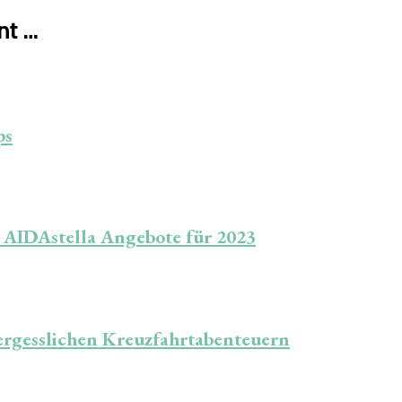
nt …
ps
n AIDAstella Angebote für 2023
ergesslichen Kreuzfahrtabenteuern