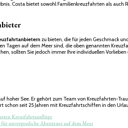
rlebnis. Costa bietet sowohl Familienkreuzfahrten als auch
nbieter
euzfahrtanbietern
zu bieten, die für jeden Geschmack und 
n Tagen auf dem Meer sind, die oben genannten Kreuzfahr
hen, sollten Sie jedoch immer Ihre individuellen Vorlieben
en auf hoher See. Er gehört zum Team von Kreuzfahrten-Tr
t schon seit 25 Jahren mit Kreuzfahrtschiffen in den Urlau
esten Kreuzfahrtausflüge
le für unvergessliche Abenteuer auf dem Meer