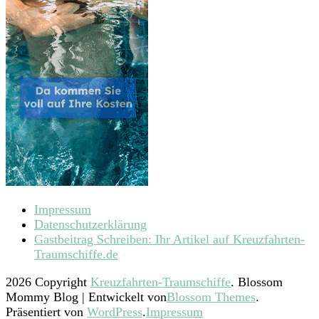
Impressum
Datenschutzerklärung
Gastbeitrag Schreiben: Ihr Artikel auf Kreuzfahrten-
Traumschiffe.de
2026 Copyright
Kreuzfahrten-Traumschiffe
.
Blossom
Mommy Blog | Entwickelt von
Blossom Themes
.
Präsentiert von
WordPress
.
Impressum