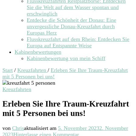
Flusskreuzfahrten Restplatzbörse: Entdecken
Sie die Welt auf dem Wasser spontan und
erschwinglich
Entdecke die Schönheit der Donau: Eine
unvergessliche Donau-Kreuzfahrt durch
Europas Herz
Flusskreuzfahrt auf dem Rhein: Entdecken Sie
Europa auf Entspannte Weise
Kabinenbewertungen
Kabinenbewertung von mein Schiff
Start
/
Kreuzfahrten
/
Erleben Sie Ihre Traum-Kreuzfahrt
mit 5 Personen bei uns!
Kreuzfahrten
Erleben Sie Ihre Traum-Kreuzfahrt
mit 5 Personen bei uns!
von
Chris
aktualisiert am
5. November 2023
2. November
zu
2023
Hinterlasse einen Kommentar