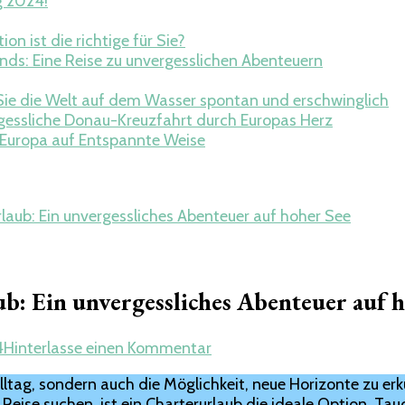
g 2024!
on ist die richtige für Sie?
nds: Eine Reise zu unvergesslichen Abenteuern
Sie die Welt auf dem Wasser spontan und erschwinglich
gessliche Donau-Kreuzfahrt durch Europas Herz
 Europa auf Entspannte Weise
rlaub: Ein unvergessliches Abenteuer auf hoher See
ub: Ein unvergessliches Abenteuer auf 
zu
4
Hinterlasse einen Kommentar
Entdecke
Alltag, sondern auch die Möglichkeit, neue Horizonte zu e
die
n Reise suchen, ist ein Charterurlaub die ideale Option. Ta