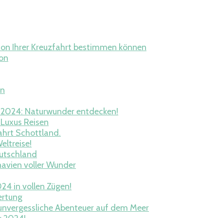
tion Ihrer Kreuzfahrt bestimmen können
ion
an
p 2024: Naturwunder entdecken!
 Luxus Reisen
ahrt Schottland.
eltreise!
eutschland
navien voller Wunder
24 in vollen Zügen!
ertung
ür unvergessliche Abenteuer auf dem Meer