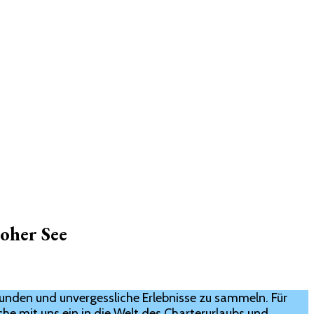
hoher See
rkunden und unvergessliche Erlebnisse zu sammeln. Für
uche mit uns ein in die Welt des Charterurlaubs und