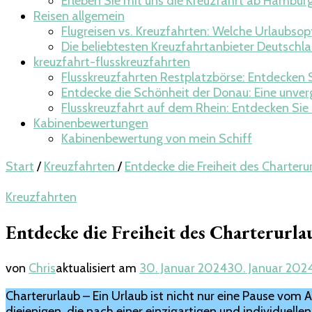
Erleben Sie mit uns die Kreuzfahrt ab Hambur
Reisen allgemein
Flugreisen vs. Kreuzfahrten: Welche Urlaubsopti
Die beliebtesten Kreuzfahrtanbieter Deutschla
kreuzfahrt-flusskreuzfahrten
Flusskreuzfahrten Restplatzbörse: Entdecken 
Entdecke die Schönheit der Donau: Eine unver
Flusskreuzfahrt auf dem Rhein: Entdecken Sie
Kabinenbewertungen
Kabinenbewertung von mein Schiff
Start
/
Kreuzfahrten
/
Entdecke die Freiheit des Charteru
Kreuzfahrten
Entdecke die Freiheit des Charterurla
von
Chris
aktualisiert am
30. Januar 2024
30. Januar 202
Charterurlaub – Ein Urlaub ist nicht nur eine Pause vom 
diejenigen, die nach einer einzigartigen und individuelle